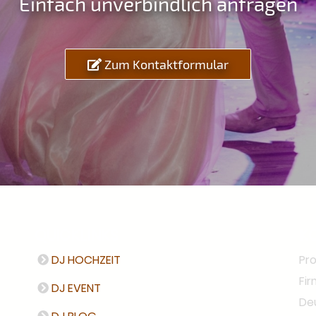
Einfach unverbindlich anfragen
Zum Kontaktformular
QUICKLINKS
K
DJ HOCHZEIT
Pro
Fir
DJ EVENT
De