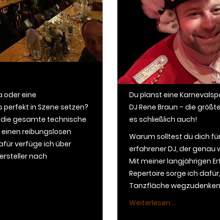
a oder eine
Du planst eine Karnevals
 perfekt in Szene setzen?
DJ Rene Braun – die größte
dir die gesamte technische
es schließlich auch!
hr einen reibungslosen
Warum solltest du dich fü
afür verfüge ich über
erfahrener DJ, der genau 
rsteller nach
Mit meiner langjährigen
Repertoire sorge ich dafü
Tanzfläche wegzudenken 
Weiterlesen ...