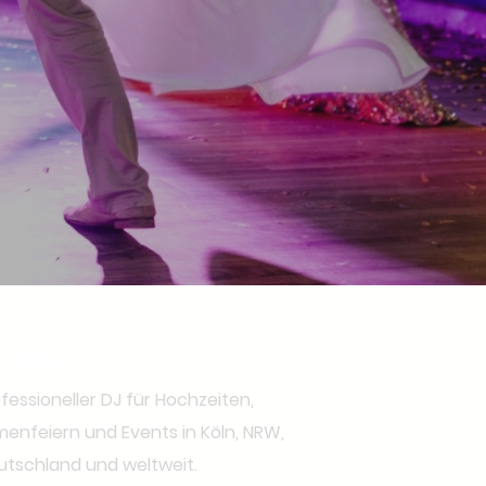
ONTAKT
fessioneller DJ für Hochzeiten,
menfeiern und Events in Köln, NRW,
utschland und weltweit.