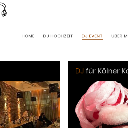
HOME
DJ HOCHZEIT
DJ EVENT
ÜBER M
DJ
für Kölner K