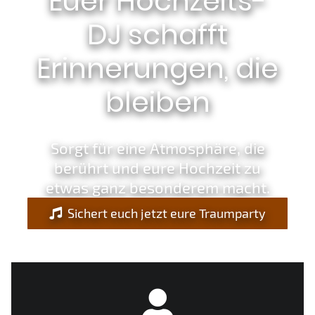
Euer Hochzeits-
DJ schafft
Erinnerungen, die
bleiben
Sorgt für eine Atmosphäre, die
berührt und eure Hochzeit zu
etwas ganz besonderem macht.
Sichert euch jetzt eure Traumparty